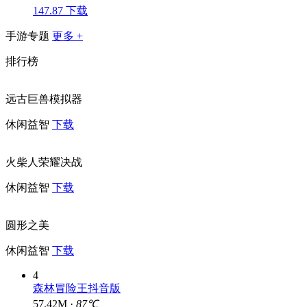
147.87
下载
手游专题
更多 +
排行榜
远古巨兽模拟器
休闲益智
下载
火柴人荣耀决战
休闲益智
下载
圆形之美
休闲益智
下载
4
森林冒险王抖音版
57.42M ·
87℃